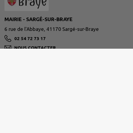
MAIRIE - SARGÉ-SUR-BRAYE
6 rue de l'Abbaye, 41170 Sargé-sur-Braye
02 54 72 73 17
NOUS CONTACTER
M'Y RENDRE
www.sargesurbraye.com
COLLINES DU PERCHE