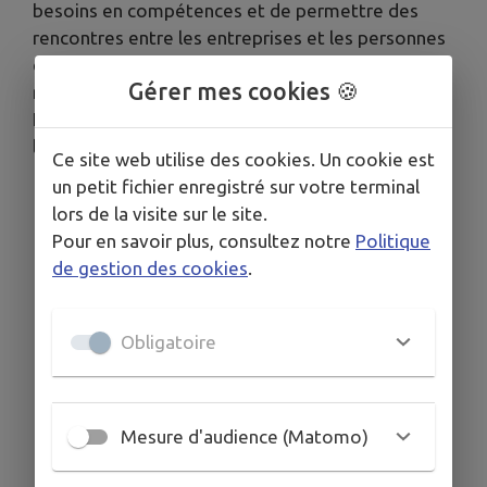
besoins en compétences et de permettre des
rencontres entre les entreprises et les personnes
en recherche d’emploi ou envisageant de de se
Gérer mes cookies 🍪
réorienter.
Les partenaires dans le domaine de l’emploi et de
la mobilité seront également présents.
Ce site web utilise des cookies. Un cookie est
un petit fichier enregistré sur votre terminal
Télécharger la pièce jointe
lors de la visite sur le site.
Pour en savoir plus, consultez notre
Politique
de gestion des cookies
.
Obligatoire
Mesure d'audience (Matomo)