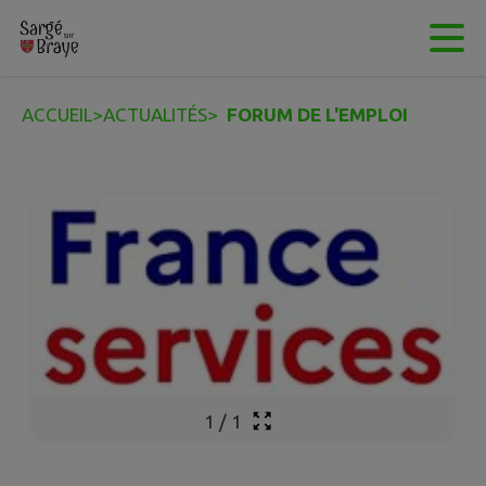
Contenu
Menu
Recherche
Pied de page
ACCUEIL
>
ACTUALITÉS
>
FORUM DE L'EMPLOI
1
/
1