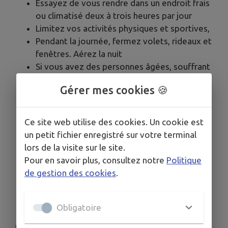
Essayez de vous rendre dans un endroit frais
ou climatisé deux à trois heures par jour
Limitez vos activités physiques et sportives,
Pendant la journée, fermez volets, rideaux et
fenêtres. Aérez la nuit
Si vous avez des personnes âgées, souffrant
de maladies chroniques ou isolées dans
Gérer mes cookies 🍪
votre entourage, prenez de leurs nouvelles
ou rendez leur visite
Si vous avez besoin d’aide, appelez votre
Ce site web utilise des cookies. Un cookie est
mairie
un petit fichier enregistré sur votre terminal
Pour prévenir les feux de végétation,
lors de la visite sur le site.
n’utilisez pas de matériel susceptible de
Pour en savoir plus, consultez notre
Politique
produire des étincelles et veillez à ne pas
de gestion des cookies
.
avoir de comportement pouvant favoriser
les départs de feux (cigarette, barbecue,
etc.)
Obligatoire
En cas de départ de feu, appelez