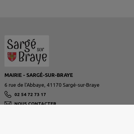
MAIRIE - SARGÉ-SUR-BRAYE
6 rue de l'Abbaye, 41170 Sargé-sur-Braye
02 54 72 73 17
NOUS CONTACTER
M'Y RENDRE
www.sargesurbraye.com