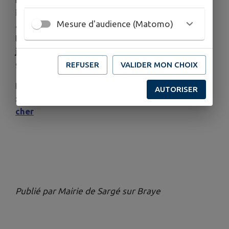
immédiatement le 112 ou le 18 et mettez-vous
Mesure d'audience (Matomo)
à l’abri.
Le numéro vert « Canicule info service » est
joignable au 0800 06 66 66 de 8h à 19h (appel
gratuit depuis la France métropolitaine).
REFUSER
VALIDER MON CHOIX
Restez informés de la situation
AUTORISER
:
https://vigilance.meteofrance.fr/fr/loir-et-
cher
Publié par Mairie de Sargé sur Braye